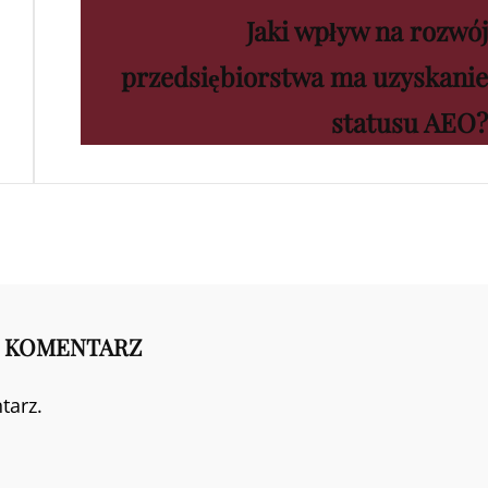
Jaki wpływ na rozwój
Post
przedsiębiorstwa ma uzyskanie
statusu AEO?
 KOMENTARZ
tarz.