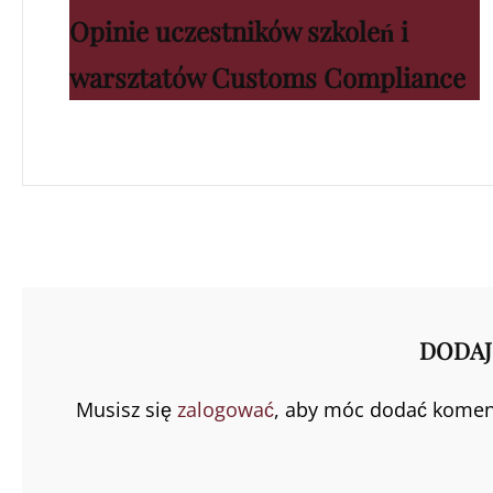
Opinie uczestników szkoleń i
Post
warsztatów Customs Compliance
DODAJ
Musisz się
zalogować
, aby móc dodać komen