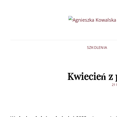
SZKOLENIA
Kwiecień z
PO
21
ON