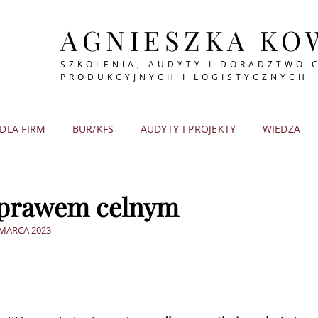
AGNIESZKA KO
SZKOLENIA, AUDYTY I DORADZTWO 
PRODUKCYJNYCH I LOGISTYCZNYCH
DLA FIRM
BUR/KFS
AUDYTY I PROJEKTY
WIEDZA
 prawem celnym
STED
 MARCA 2023