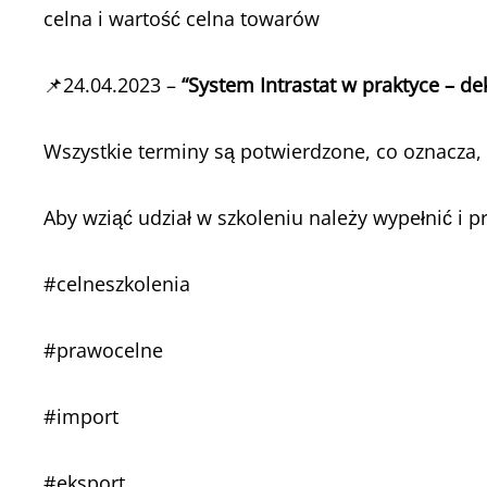
celna i wartość celna towarów
📌24.04.2023 –
“System Intrastat w praktyce – d
Wszystkie terminy są potwierdzone, co oznacza,
Aby wziąć udział w szkoleniu należy wypełnić i 
#celneszkolenia
#prawocelne
#import
#eksport